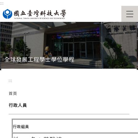
:::
跳
到
主
要
內
容
區
全球發展工程學士學位學程
:::
首頁
行政人員
行政組員