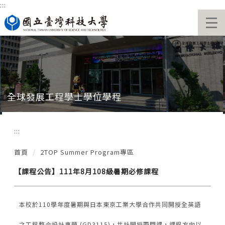
:::
跳
到
主
要
內
容
區
全球發展工程學士學位學程
:::
首頁
2TOP Summer Program專區
【課程公告】111年8月108級暑期必修課程
本校於110學年度暑期與日本東京工業大學合作共同開授全英語
之工程整合設計專題 (GD3115)，共計開授兩門課，課程方向以