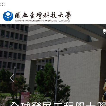
:::
跳
到
主
要
內
容
區